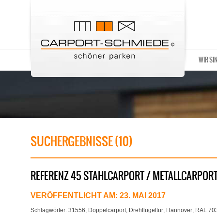
WIR SI
SUCHERGEBNISSE (10)
REFERENZ 45 STAHLCARPORT / METALLCARPOR
VERÖFFENTLICHT AM:
23. MAI 2017
Schlagwörter:
31556
,
Doppelcarport
,
Drehflügeltür
,
Hannover
,
RAL 703