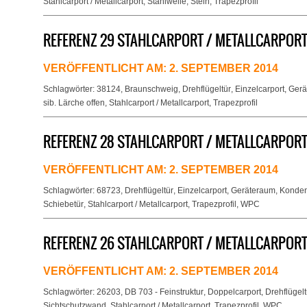
Stahlcarport / Metallcarport
,
Stahlwelle
,
Stein
,
Trapezprofil
REFERENZ 29 STAHLCARPORT / METALLCARPOR
VERÖFFENTLICHT AM:
2. SEPTEMBER 2014
Schlagwörter:
38124
,
Braunschweig
,
Drehflügeltür
,
Einzelcarport
,
Gerä
sib. Lärche offen
,
Stahlcarport / Metallcarport
,
Trapezprofil
REFERENZ 28 STAHLCARPORT / METALLCARPORT
VERÖFFENTLICHT AM:
2. SEPTEMBER 2014
Schlagwörter:
68723
,
Drehflügeltür
,
Einzelcarport
,
Geräteraum
,
Konden
Schiebetür
,
Stahlcarport / Metallcarport
,
Trapezprofil
,
WPC
REFERENZ 26 STAHLCARPORT / METALLCARPORT
VERÖFFENTLICHT AM:
2. SEPTEMBER 2014
Schlagwörter:
26203
,
DB 703 - Feinstruktur
,
Doppelcarport
,
Drehflügelt
Sichtschutzwand
,
Stahlcarport / Metallcarport
,
Trapezprofil
,
WPC