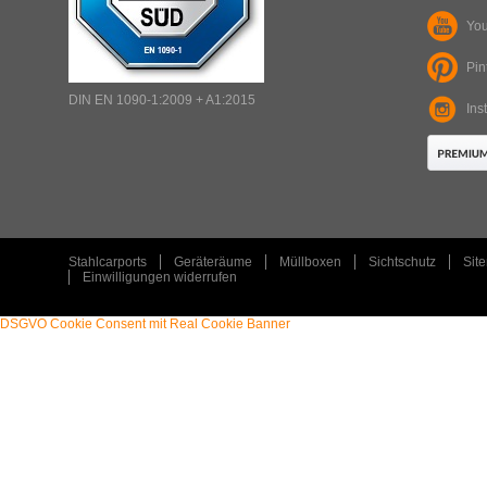
Yo
Pin
ART
:
DIN EN 1090-1:2009 + A1:2015
Ins
TYP
:
PLZ
:
ORT
:
Stahlcarports
Geräteräume
Müllboxen
Sichtschutz
Sit
Einwilligungen widerrufen
DSGVO Cookie Consent mit Real Cookie Banner