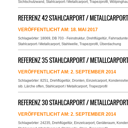
Sichtschutzwand
,
Stahlcarport / Metallcarport
,
Trapezprofil
,
Wölpingha
REFERENZ 42 STAHLCARPORT / METALLCARPORT
VERÖFFENTLICHT AM:
18. MAI 2017
Schlagwörter:
18069
,
DB 703 - Feinstruktur
,
Drehflügeltür
,
Fahrradunte
Stahlcarport / Metallcarport
,
Stahlwelle
,
Trapezprofil
,
Überdachung
REFERENZ 35 STAHLCARPORT / METALLCARPORT
VERÖFFENTLICHT AM:
2. SEPTEMBER 2014
Schlagwörter:
8251
,
Drehflügeltür
,
Dronten
,
Einzelcarport
,
Kondensvlie
sib. Lärche offen
,
Stahlcarport / Metallcarport
,
Trapezprofil
REFERENZ 30 STAHLCARPORT / METALLCARPORT 
VERÖFFENTLICHT AM:
2. SEPTEMBER 2014
Schlagwörter:
24235
,
Drehflügeltür
,
Einzelcarport
,
Geräteraum
,
Konden