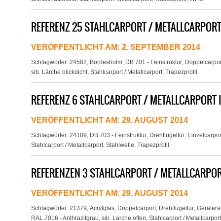
REFERENZ 25 STAHLCARPORT / METALLCARPOR
VERÖFFENTLICHT AM:
2. SEPTEMBER 2014
Schlagwörter:
24582
,
Bordesholm
,
DB 701 - Feinstruktur
,
Doppelcarpor
sib. Lärche blickdicht
,
Stahlcarport / Metallcarport
,
Trapezprofil
REFERENZ 6 STAHLCARPORT / METALLCARPORT I
VERÖFFENTLICHT AM:
29. AUGUST 2014
Schlagwörter:
24109
,
DB 703 - Feinstruktur
,
Drehflügeltür
,
Einzelcarpor
Stahlcarport / Metallcarport
,
Stahlwelle
,
Trapezprofil
REFERENZEN 3 STAHLCARPORT / METALLCARPO
VERÖFFENTLICHT AM:
29. AUGUST 2014
Schlagwörter:
21379
,
Acrylglas
,
Doppelcarport
,
Drehflügeltür
,
Geräter
RAL 7016 - Anthrazitgrau
,
sib. Lärche offen
,
Stahlcarport / Metallcarport