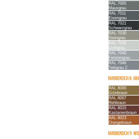
RAL 7005
Mausgrau
RAL 7011
Eisengrau
RAL 7021
Schwarzgrau
RAL 7030
Steingrau
RAL 7035
Lichtgrau
RAL 7040
Fenstergrau
RAL 7046
Telegrau 2
FARBBEREICH 8 – B
RAL 8000
Grünbraun
RAL 8007
Rehbraun
RAL 8015
Kastanienbraun
RAL 8023
Orangebraun
FARBBEREICH 9 – W