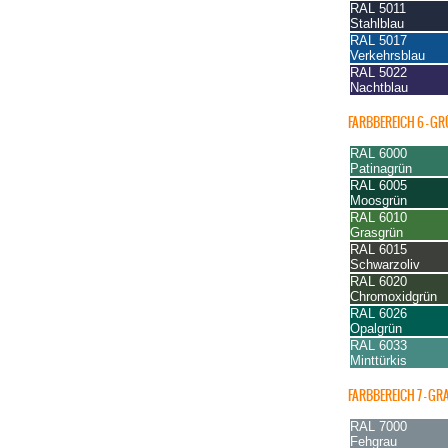
RAL 5011
Stahlblau
RAL 5017
Verkehrsblau
RAL 5022
Nachtblau
FARBBEREICH 6 – G
RAL 6000
Patinagrün
RAL 6005
Moosgrün
RAL 6010
Grasgrün
RAL 6015
Schwarzoliv
RAL 6020
Chromoxidgrün
RAL 6026
Opalgrün
RAL 6033
Minttürkis
FARBBEREICH 7 – GR
RAL 7000
Fehgrau