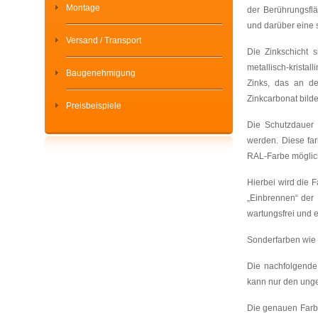
Montage
der Berührungsfl
und darüber eine s
Versand / Transport
Die Zinkschicht 
metallisch-kristal
Baugenehmigung
Zinks, das an de
Zinkcarbonat bilde
Preisbeispiele
Die Schutzdauer 
werden. Diese far
RAL-Farbe möglic
Hierbei wird die 
„Einbrennen“ der 
wartungsfrei und e
Sonderfarben wie 
Die nachfolgende
kann nur den unge
Die genauen Farbt