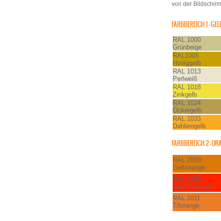
von der Bildschirm
FARBBEREICH 1 – GEL
RAL 1000
Grünbeige
RAL1005
Honiggelb
RAL 1013
Perlweiß
RAL 1018
Zinkgelb
RAL 1024
Ockergelb
RAL 1033
Dahliengelb
FARBBEREICH 2 – OR
RAL 2000
Gelborange
RAL 2005
Leuchtorange
RAL 2011
Tiforange