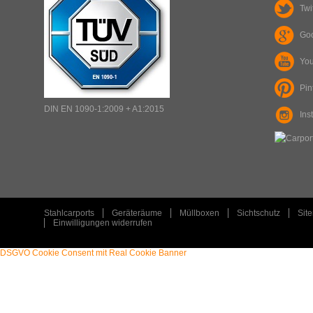
Twi
Go
Yo
Pin
ART
:
DIN EN 1090-1:2009 + A1:2015
Ins
TYP
:
PLZ
:
ORT
:
Stahlcarports
Geräteräume
Müllboxen
Sichtschutz
Sit
Einwilligungen widerrufen
DSGVO Cookie Consent mit Real Cookie Banner