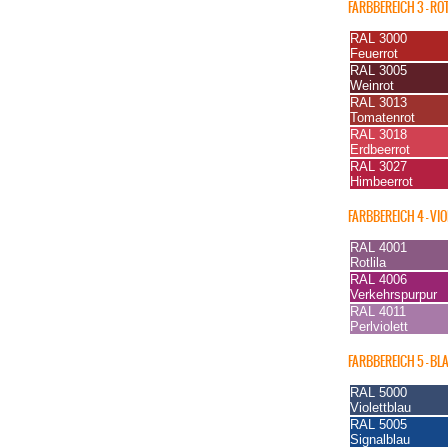
FARBBEREICH 3 – RO
RAL 3000
Feuerrot
RAL 3005
Weinrot
RAL 3013
Tomatenrot
RAL 3018
Erdbeerrot
RAL 3027
Himbeerrot
FARBBEREICH 4 – VIO
RAL 4001
Rotlila
RAL 4006
Verkehrspurpur
RAL 4011
Perlviolett
FARBBEREICH 5 – BL
RAL 5000
Violettblau
RAL 5005
Signalblau