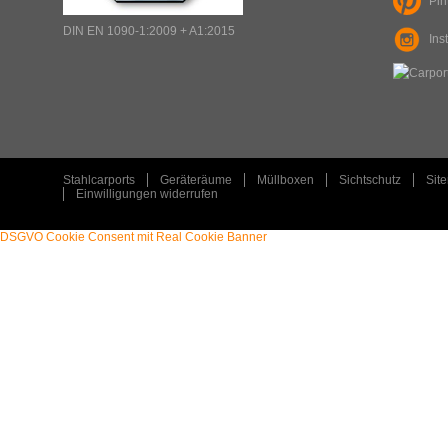
Pin
ART
:
DIN EN 1090-1:2009 + A1:2015
Ins
TYP
:
PLZ
:
ORT
:
Stahlcarports
Geräteräume
Müllboxen
Sichtschutz
Sit
Einwilligungen widerrufen
DSGVO Cookie Consent mit Real Cookie Banner
STAHLCARPORT / METALLCARPORT /
ART
:
ART
:
GERÄTERAUM
TYP
: