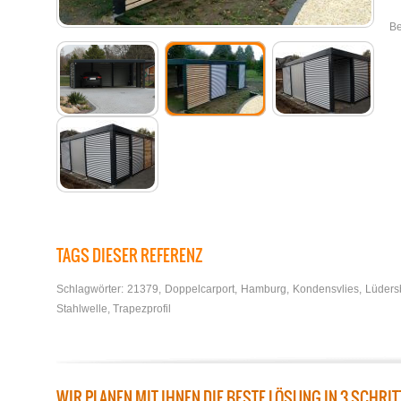
Be
TAGS DIESER REFERENZ
Schlagwörter:
21379
,
Doppelcarport
,
Hamburg
,
Kondensvlies
,
Lüders
Stahlwelle
,
Trapezprofil
WIR PLANEN MIT IHNEN DIE BESTE LÖSUNG IN 3 SCHRI