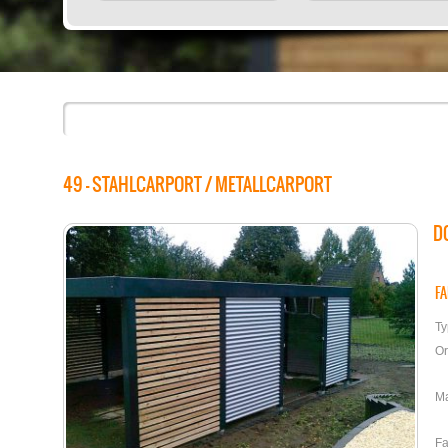
49 - STAHLCARPORT / METALLCARPORT
D
F
Ty
Or
Ma
Fa