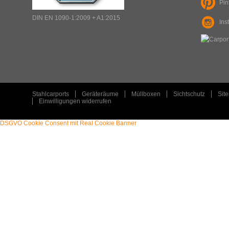
Pin
ART
:
DIN EN 1090-1:2009 + A1:2015
Ins
TYP
:
PLZ
:
ORT
:
Stahlcarports
Geräteräume
Müllboxen
Sichtschutz
Sit
Einwilligungen widerrufen
DSGVO Cookie Consent mit Real Cookie Banner
STAHLCARPORT / METALLCARPORT /
ART
:
ART
:
GERÄTERAUM
TYP
: