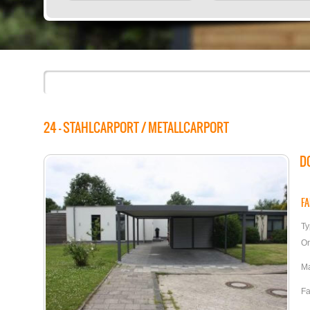
24 - STAHLCARPORT / METALLCARPORT
D
F
Ty
Or
Ma
Fa