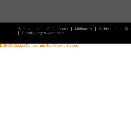
TYP
:
PLZ
:
ORT
:
Stahlcarports
Geräteräume
Müllboxen
Sichtschutz
Sit
Einwilligungen widerrufen
DSGVO Cookie Consent mit Real Cookie Banner
STAHLCARPORT / METALLCARPORT /
ART
:
ART
:
GERÄTERAUM
TYP
:
TYP
:
EINZELCARPORT / GERÄTERAUM
PLZ
:
PLZ
:
31547
ORT
:
ORT
:
REHBURG-LOCCUM