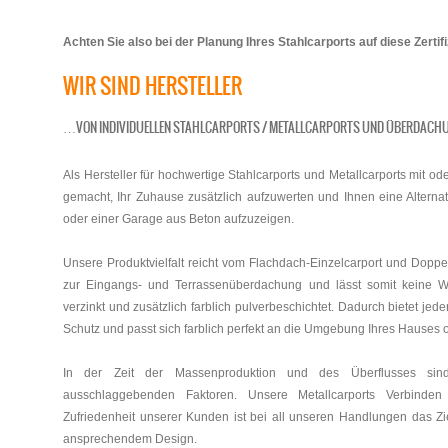
Achten Sie also bei der Planung Ihres Stahlcarports auf diese Zertif
WIR SIND HERSTELLER
…VON INDIVIDUELLEN STAHLCARPORTS / METALLCARPORTS UND ÜBERDACHU
Als Hersteller für hochwertige Stahlcarports und Metallcarports mit 
gemacht, Ihr Zuhause zusätzlich aufzuwerten und Ihnen eine Altern
oder einer Garage aus Beton aufzuzeigen.
Unsere Produktvielfalt reicht vom Flachdach-Einzelcarport und Doppe
zur Eingangs- und Terrassenüberdachung und lässt somit keine Wün
verzinkt und zusätzlich farblich pulverbeschichtet. Dadurch bietet jed
Schutz und passt sich farblich perfekt an die Umgebung Ihres Hauses 
In der Zeit der Massenproduktion und des Überflusses sin
ausschlaggebenden Faktoren. Unsere Metallcarports Verbinden
Zufriedenheit unserer Kunden ist bei all unseren Handlungen das Ziel
ansprechendem Design.