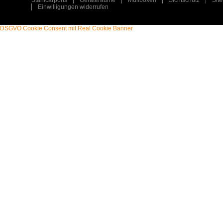
Stahlcarports
Geräteräume
Müllboxen
Sichtschutz
Sit
Einwilligungen widerrufen
DSGVO Cookie Consent mit Real Cookie Banner
STAHLCARPORT / METALLCARPORT /
ART
:
ART
:
GERÄTERAUM
TYP
:
TYP
:
EINZELCARPORT / GERÄTERAUM
PLZ
:
PLZ
:
31547
ORT
:
ORT
:
REHBURG-LOCCUM
ERFAHREN SIE MEHR