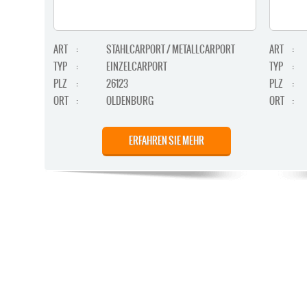
ART
:
STAHLCARPORT / METALLCARPORT
ART
:
TYP
:
EINZELCARPORT
TYP
:
PLZ
:
26123
PLZ
:
ORT
:
OLDENBURG
ORT
:
ERFAHREN SIE MEHR
STAHLCARPORT / METALLCARPORT /
ART
:
ART
:
GERÄTERAUM
TYP
:
TYP
:
DOPPELCARPORT / GERÄTERAUM
PLZ
: