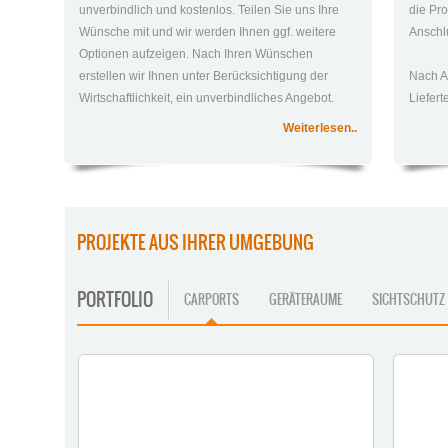
unverbindlich und kostenlos. Teilen Sie uns Ihre
die Pro
ORT
PLZ
TYP
:
:
:
OLDENBURG
37186
GERÄTERÄUME UND
ORT
TYP
PLZ
:
:
:
Wünsche mit und wir werden Ihnen ggf. weitere
Anschlu
ORT
:
MORINGEN
SICHTSCHUTZWAND
ORT
:
Optionen aufzeigen. Nach Ihren Wünschen
PLZ
:
47447
PLZ
:
ERFAHREN SIE MEHR
erstellen wir Ihnen unter Berücksichtigung der
Nach A
ORT
:
MOERS
ORT
:
Wirtschaftlichkeit, ein unverbindliches Angebot.
Liefer
ERFAHREN SIE MEHR
Weiterlesen..
ERFAHREN SIE MEHR
PROJEKTE AUS IHRER UMGEBUNG
PORTFOLIO
CARPORTS
GERÄTERAUME
SICHTSCHUTZ