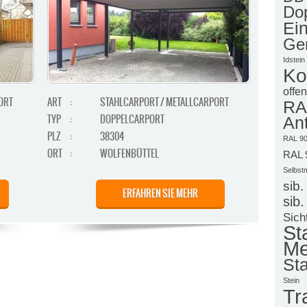
Dop
Ein
Ge
Idstein
Ko
offen
ORT
ART
:
STAHLCARPORT / METALLCARPORT
R
TYP
:
DOPPELCARPORT
Ant
PLZ
:
38304
RAL 90
ORT
:
WOLFENBÜTTEL
RAL 
Selbst
sib.
ERFAHREN SIE MEHR
sib.
Sich
S
Me
Sta
Stein
Tr