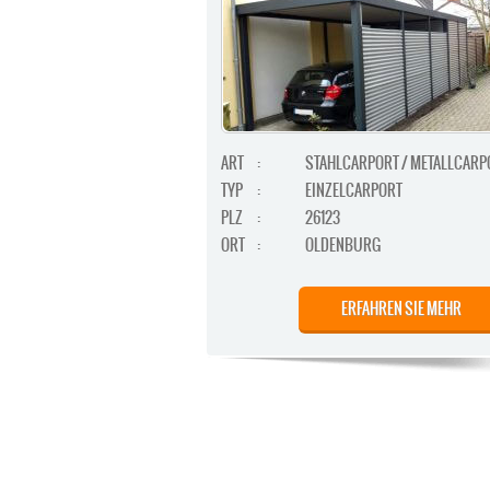
ART
:
STAHLCARPORT / METALLCARP
TYP
:
EINZELCARPORT
PLZ
:
26123
ORT
:
OLDENBURG
ERFAHREN SIE MEHR