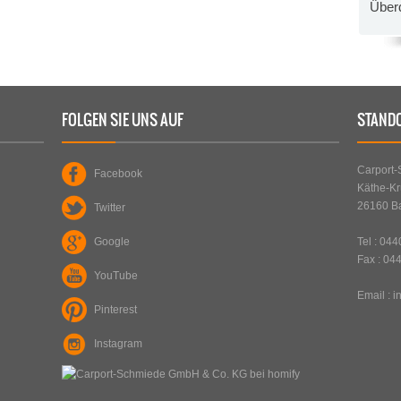
Über
ORT /
ART
:
STAHLCARPORT / METALLCARPORT
TYP
:
DOPPELCARPORT
UM
PLZ
:
21379
ORT
:
LÜDERSBURG
FOLGEN SIE UNS AUF
STAND
ERFAHREN SIE MEHR
Carport
Facebook
Käthe-Kr
26160 B
Twitter
Google
Tel : 04
Fax : 04
YouTube
Email :
i
Pinterest
STAHLCARPORT / GERÄTERAUM /
ART
:
SICHTSCHUTZ
Instagram
EINZELCARPORT, REIHENCARPORT,
TYP
:
GERÄTERÄUME UND