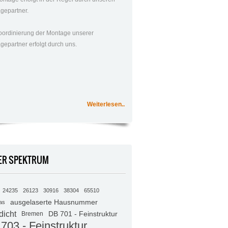
gepartner.
oordinierung der Montage unserer
gepartner erfolgt durch uns.
Weiterlesen..
ER SPEKTRUM
24235
26123
30916
38304
65510
ausgelaserte Hausnummer
as
dicht
DB 701 - Feinstruktur
Bremen
703 - Feinstruktur