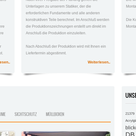
e
Unterlagen zu unserem Statiker, der die
Monta
n
erforderlichen Fundamente und alle anderen
konstruktiven Teile berechnet. Im Anschluß werden
Die K
hre
die Produktionszeichnungen erstellt um direkt im
Monta
ere
Anschluß die Produktion einzuleiten.
r
Nach Abschluß der Produktion wird mit Ihnen ein
t.
Liefertermin abgestimmt.
esen..
Weiterlesen..
UNS
UME
SICHTSCHUTZ
MÜLLBOXEN
21379
Acrylgl
blick
DB 