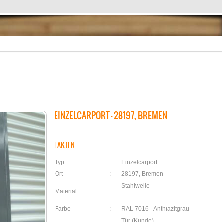
EINZELCARPORT - 28197, BREMEN
FAKTEN
Typ
:
Einzelcarport
Ort
:
28197, Bremen
Stahlwelle
Material
:
Farbe
:
RAL 7016 - Anthrazitgrau
Tür (Kunde)