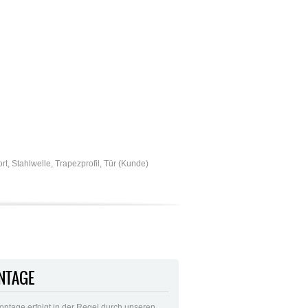
ort
,
Stahlwelle
,
Trapezprofil
,
Tür (Kunde)
NTAGE
ontage erfolgt in der Regel durch unseren