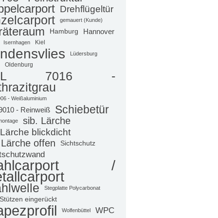
pelcarport
Drehflügeltür
zelcarport
gemauert (Kunde)
räteraum
Hamburg
Hannover
Kiel
Isernhagen
ndensvlies
Lüdersburg
Oldenburg
AL 7016 -
hrazitgrau
06 - Weißaluminium
Schiebetür
9010 - Reinweiß
sib. Lärche
montage
 Lärche blickdicht
 Lärche offen
Sichtschutz
tschutzwand
tahlcarport /
tallcarport
hlwelle
Stegplatte Polycarbonat
Stützen eingerückt
apezprofil
WPC
Wolfenbüttel