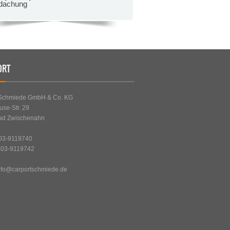
dachung
ORT
-Schmiede GmbH & Co. KG
use-Str. 29
ad Zwischenahn
403-9119740
403-9119742
nfo@carportschmiede.de