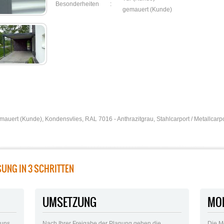
Besonderheiten
:
gemauert (Kunde)
mauert (Kunde)
,
Kondensvlies
,
RAL 7016 - Anthrazitgrau
,
Stahlcarport / Metallcarp
SUNG IN 3 SCHRITTEN
UMSETZUNG
MO
 uns
Nach Ihrer Freigabe der Planung gehen die
Die M