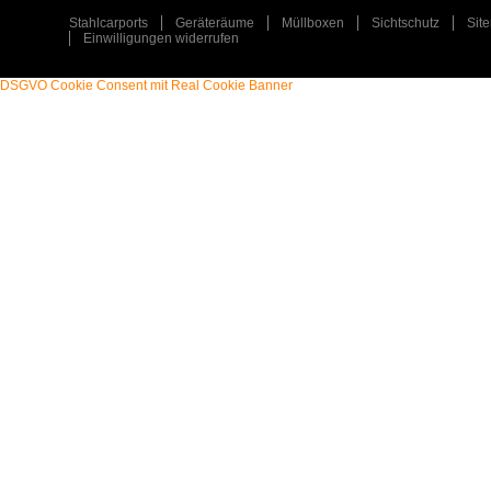
Stahlcarports
Geräteräume
Müllboxen
Sichtschutz
Sit
Einwilligungen widerrufen
DSGVO Cookie Consent mit Real Cookie Banner
STAHLCARPORT / METALLCARPORT /
ART
:
ART
:
GERÄTERAUM
TYP
:
TYP
:
EINZELCARPORT / GERÄTERAUM
PLZ
:
PLZ
:
31547
ORT
:
ORT
:
REHBURG-LOCCUM
ERFAHREN SIE MEHR