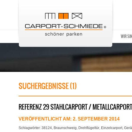
WIR SI
SUCHERGEBNISSE (1)
REFERENZ 29 STAHLCARPORT / METALLCARPOR
VERÖFFENTLICHT AM:
2. SEPTEMBER 2014
Schlagwörter:
38124
,
Braunschweig
,
Drehflügeltür
,
Einzelcarport
,
Gerä