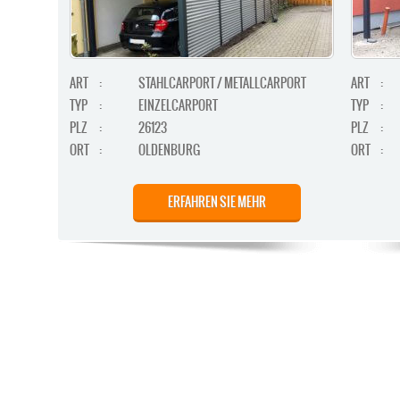
ART
:
STAHLCARPORT / METALLCARPORT
ART
:
TYP
:
EINZELCARPORT
TYP
:
PLZ
:
26123
PLZ
:
ORT
:
OLDENBURG
ORT
:
ERFAHREN SIE MEHR
STAHLCARPORT / METALLCARPORT /
ART
:
ART
:
GERÄTERAUM
TYP
: