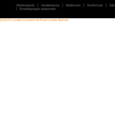
Stahlcarports
Geräteräume
Müllboxen
Sichtschutz
Sit
Einwilligungen widerrufen
DSGVO Cookie Consent mit Real Cookie Banner
STAHLCARPORT / METALLCARPORT /
ART
:
ART
:
GERÄTERAUM
TYP
:
TYP
:
EINZELCARPORT / GERÄTERAUM
PLZ
:
PLZ
:
31547
ORT
:
ORT
:
REHBURG-LOCCUM
ERFAHREN SIE MEHR