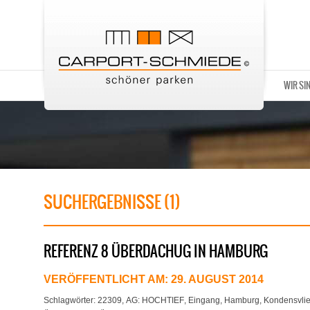
WIR SI
SUCHERGEBNISSE (1)
REFERENZ 8 ÜBERDACHUG IN HAMBURG
VERÖFFENTLICHT AM:
29. AUGUST 2014
Schlagwörter:
22309
,
AG: HOCHTIEF
,
Eingang
,
Hamburg
,
Kondensvli