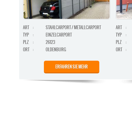
ART
:
STAHLCARPORT / METALLCARPORT
ART
:
TYP
:
EINZELCARPORT
TYP
:
PLZ
:
26123
PLZ
:
ORT
:
OLDENBURG
ORT
:
ERFAHREN SIE MEHR
STAHLCARPORT / METALLCARPORT /
ART
:
ART
:
GERÄTERAUM
TYP
: