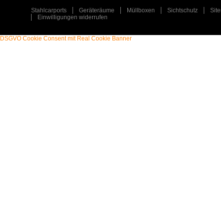
Stahlcarports
Geräteräume
Müllboxen
Sichtschutz
Sit
Einwilligungen widerrufen
DSGVO Cookie Consent mit Real Cookie Banner
STAHLCARPORT / METALLCARPORT /
ART
:
ART
:
GERÄTERAUM
TYP
:
TYP
:
EINZELCARPORT / GERÄTERAUM
PLZ
:
PLZ
:
31547
ORT
:
ORT
:
REHBURG-LOCCUM
ERFAHREN SIE MEHR