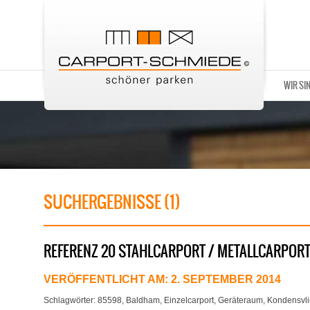
WIR SI
SUCHERGEBNISSE (1)
REFERENZ 20 STAHLCARPORT / METALLCARPOR
VERÖFFENTLICHT AM:
2. SEPTEMBER 2014
Schlagwörter:
85598
,
Baldham
,
Einzelcarport
,
Geräteraum
,
Kondensvli