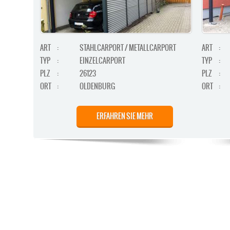
ART
:
STAHLCARPORT / METALLCARPORT
ART
:
TYP
:
EINZELCARPORT
TYP
:
PLZ
:
26123
PLZ
:
ORT
:
OLDENBURG
ORT
:
ERFAHREN SIE MEHR
STAHLCARPORT / METALLCARPORT /
ART
:
ART
:
GERÄTERAUM
TYP
: