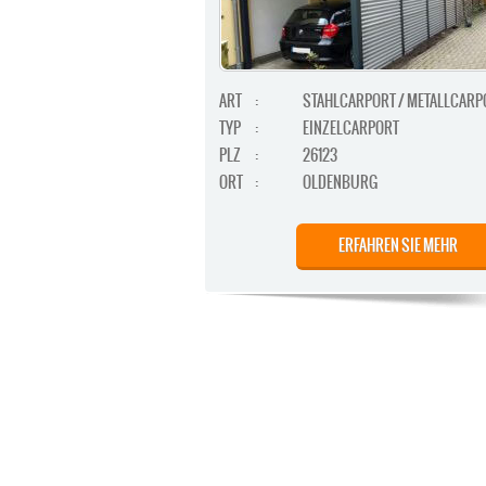
ART
:
STAHLCARPORT / METALLCARP
TYP
:
EINZELCARPORT
PLZ
:
26123
ORT
:
OLDENBURG
ERFAHREN SIE MEHR
STAHLCARPORT / METALLCARP
ART
:
GERÄTERAUM