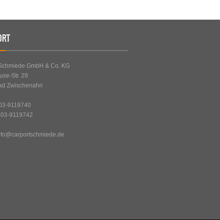
ORT
-Schmiede GmbH & Co. KG
use-Str. 29
ad Zwischenahn
403-9119740
403-9119742
nfo@carportschmiede.de