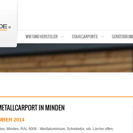
WIR SIND HERSTELLER
STAHLCARPORTS
GERÄTERÄUM
METALLCARPORT IN MINDEN
MBER 2014
ies
,
Minden
,
RAL 9006 - Weißaluminium
,
Schiebetür
,
sib. Lärche offen
,