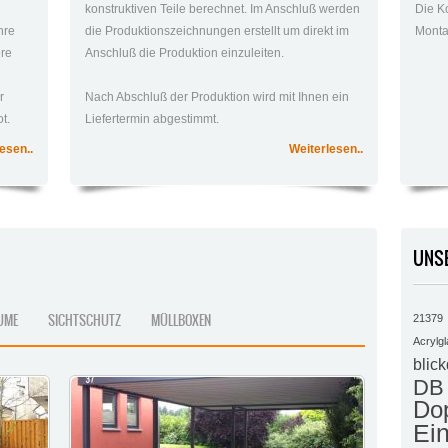
konstruktiven Teile berechnet. Im Anschluß werden
Die K
hre
die Produktionszeichnungen erstellt um direkt im
Monta
ere
Anschluß die Produktion einzuleiten.
r
Nach Abschluß der Produktion wird mit Ihnen ein
t.
Liefertermin abgestimmt.
esen..
Weiterlesen..
UNS
UME
SICHTSCHUTZ
MÜLLBOXEN
21379
Acrylgl
blick
DB 
Dop
Ein