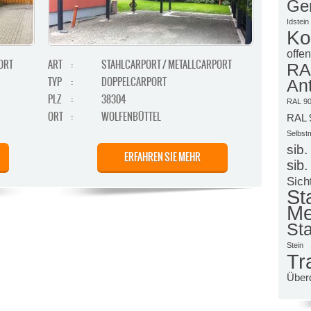
Ge
Idstein
Ko
offen
ORT
ART
:
STAHLCARPORT / METALLCARPORT
R
TYP
:
DOPPELCARPORT
Ant
PLZ
:
38304
RAL 90
ORT
:
WOLFENBÜTTEL
RAL 
Selbst
sib.
ERFAHREN SIE MEHR
sib.
Sich
S
Me
Sta
Stein
Tr
Über
ORT /
ART
:
STAHLCARPORT / METALLCARPORT
TYP
:
DOPPELCARPORT