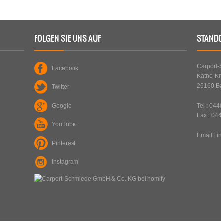
UM
PLZ
:
21379
ORT
:
LÜDERSBURG
FOLGEN SIE UNS AUF
STAND
ERFAHREN SIE MEHR
Carport
Facebook
Käthe-Kr
26160 B
Twitter
Google
Tel : 04
Fax : 04
YouTube
Email :
i
Pinterest
STAHLCARPORT / GERÄTERAUM /
ART
:
SICHTSCHUTZ
Instagram
EINZELCARPORT, REIHENCARPORT,
TYP
:
GERÄTERÄUME UND
SICHTSCHUTZWAND
PLZ
:
47447
ORT
:
MOERS