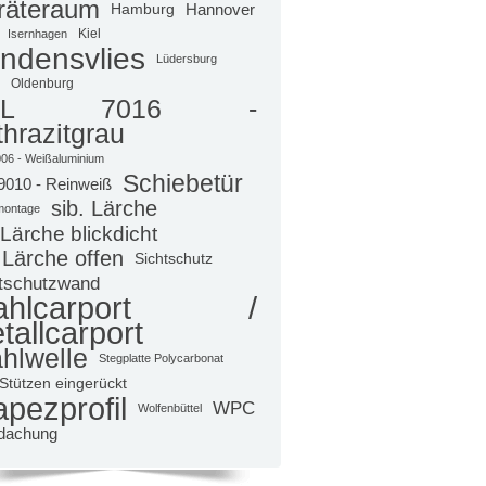
räteraum
Hamburg
Hannover
Kiel
Isernhagen
ndensvlies
Lüdersburg
Oldenburg
AL 7016 -
hrazitgrau
06 - Weißaluminium
Schiebetür
9010 - Reinweiß
sib. Lärche
montage
 Lärche blickdicht
 Lärche offen
Sichtschutz
tschutzwand
tahlcarport /
tallcarport
hlwelle
Stegplatte Polycarbonat
Stützen eingerückt
apezprofil
WPC
Wolfenbüttel
dachung