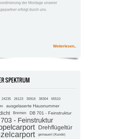
oordinierung der Montage unserer
gepartner erfolgt durch uns.
Weiterlesen..
ER SPEKTRUM
24235
26123
30916
38304
65510
ausgelaserte Hausnummer
as
dicht
DB 701 - Feinstruktur
Bremen
703 - Feinstruktur
pelcarport
Drehflügeltür
zelcarport
gemauert (Kunde)