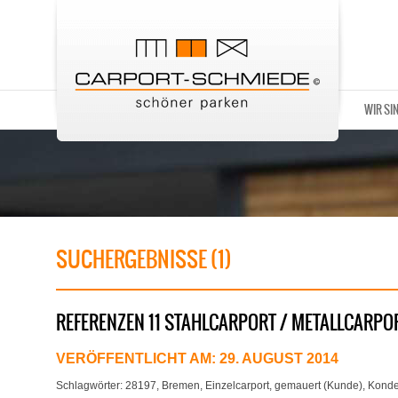
WIR SI
SUCHERGEBNISSE (1)
REFERENZEN 11 STAHLCARPORT / METALLCARPO
VERÖFFENTLICHT AM:
29. AUGUST 2014
Schlagwörter:
28197
,
Bremen
,
Einzelcarport
,
gemauert (Kunde)
,
Konde