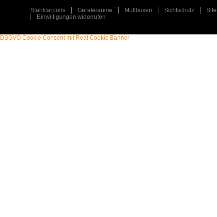
Stahlcarports
Geräteräume
Müllboxen
Sichtschutz
Sit
Einwilligungen widerrufen
DSGVO Cookie Consent mit Real Cookie Banner
STAHLCARPORT / METALLCARPORT /
ART
:
ART
:
GERÄTERAUM
TYP
:
TYP
:
EINZELCARPORT / GERÄTERAUM
PLZ
:
PLZ
:
31547
ORT
:
ORT
:
REHBURG-LOCCUM
ERFAHREN SIE MEHR