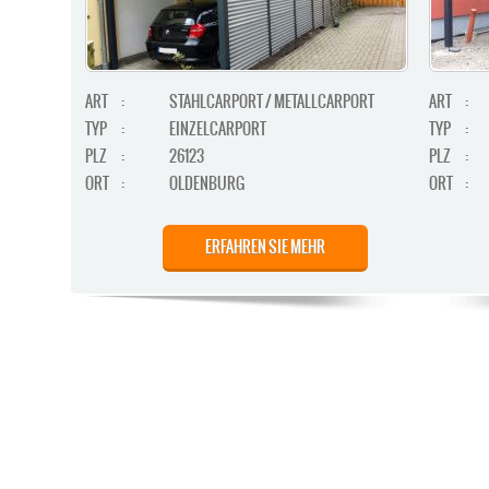
ART
:
STAHLCARPORT / METALLCARPORT
ART
:
TYP
:
EINZELCARPORT
TYP
:
PLZ
:
26123
PLZ
:
ORT
:
OLDENBURG
ORT
:
ERFAHREN SIE MEHR
STAHLCARPORT / METALLCARPORT /
ART
:
ART
:
GERÄTERAUM
TYP
: