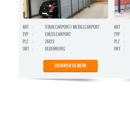
ART
:
STAHLCARPORT / METALLCARPORT
ART
:
TYP
:
EINZELCARPORT
TYP
:
PLZ
:
26123
PLZ
:
ORT
:
OLDENBURG
ORT
:
ERFAHREN SIE MEHR
STAHLCARPORT / METALLCARPORT /
ART
:
ART
:
GERÄTERAUM
TYP
: