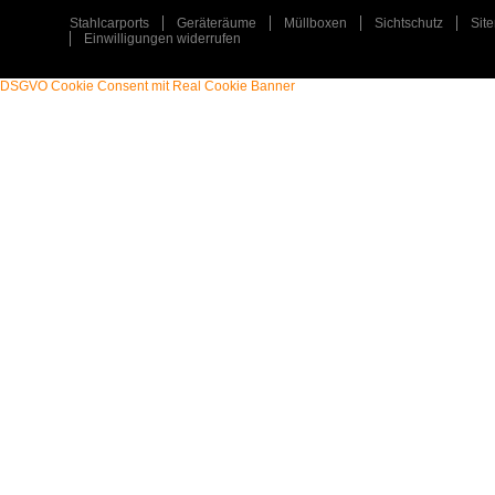
Stahlcarports
Geräteräume
Müllboxen
Sichtschutz
Sit
Einwilligungen widerrufen
DSGVO Cookie Consent mit Real Cookie Banner
STAHLCARPORT / METALLCARPORT /
ART
:
ART
:
GERÄTERAUM
TYP
:
TYP
:
EINZELCARPORT / GERÄTERAUM
PLZ
:
PLZ
:
31547
ORT
:
ORT
:
REHBURG-LOCCUM
ERFAHREN SIE MEHR