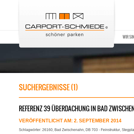
WIR SI
SUCHERGEBNISSE (1)
REFERENZ 39 ÜBERDACHUNG IN BAD ZWISCHE
VERÖFFENTLICHT AM:
2. SEPTEMBER 2014
Schlagwörter:
26160
,
Bad Zwischenahn
,
DB 703 - Feinstruktur
,
Stegpla