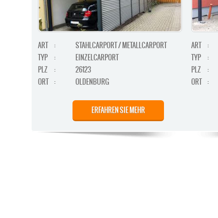
ART
:
STAHLCARPORT / METALLCARPORT
ART
:
TYP
:
EINZELCARPORT
TYP
:
PLZ
:
26123
PLZ
:
ORT
:
OLDENBURG
ORT
:
ERFAHREN SIE MEHR
STAHLCARPORT / METALLCARPORT /
ART
:
ART
:
GERÄTERAUM
TYP
: