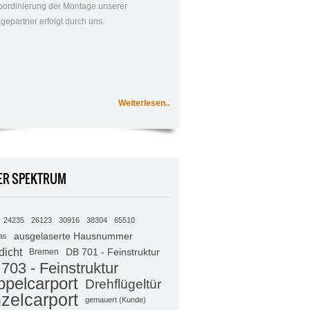
oordinierung der Montage unserer
gepartner erfolgt durch uns.
Weiterlesen..
ER SPEKTRUM
24235
26123
30916
38304
65510
ausgelaserte Hausnummer
as
dicht
DB 701 - Feinstruktur
Bremen
703 - Feinstruktur
pelcarport
Drehflügeltür
zelcarport
gemauert (Kunde)