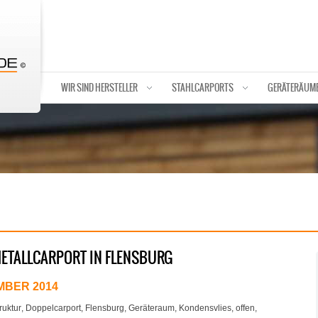
WIR SIND HERSTELLER
STAHLCARPORTS
GERÄTERÄUM
METALLCARPORT IN FLENSBURG
MBER 2014
ruktur
,
Doppelcarport
,
Flensburg
,
Geräteraum
,
Kondensvlies
,
offen
,