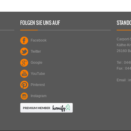
UM
PLZ
:
21379
ORT
:
LÜDERSBURG
FOLGEN SIE UNS AUF
STAND
ERFAHREN SIE MEHR
Carport
Facebook
Käthe-Kr
26160 B
Twitter
Google
Tel : 04
Fax : 04
YouTube
Email :
i
Pinterest
STAHLCARPORT / GERÄTERAUM /
ART
:
SICHTSCHUTZ
Instagram
EINZELCARPORT, REIHENCARPORT,
TYP
:
GERÄTERÄUME UND
SICHTSCHUTZWAND
PLZ
:
47447
ORT
:
MOERS