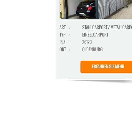
ART
:
STAHLCARPORT / METALLCARP
TYP
:
EINZELCARPORT
PLZ
:
26123
ORT
:
OLDENBURG
ERFAHREN SIE MEHR
STAHLCARPORT / METALLCARP
ART
:
GERÄTERAUM