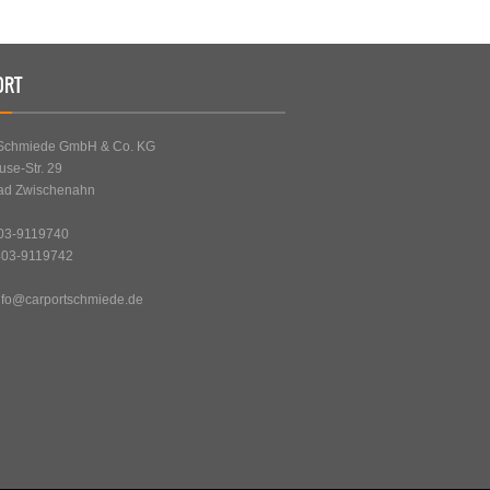
ORT
-Schmiede GmbH & Co. KG
use-Str. 29
ad Zwischenahn
403-9119740
403-9119742
nfo@carportschmiede.de