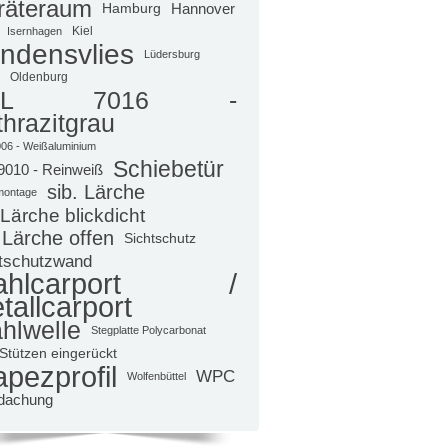
räteraum
Hamburg
Hannover
Kiel
Isernhagen
ndensvlies
Lüdersburg
Oldenburg
AL 7016 -
hrazitgrau
06 - Weißaluminium
Schiebetür
9010 - Reinweiß
sib. Lärche
montage
 Lärche blickdicht
 Lärche offen
Sichtschutz
tschutzwand
tahlcarport /
tallcarport
hlwelle
Stegplatte Polycarbonat
Stützen eingerückt
apezprofil
WPC
Wolfenbüttel
dachung