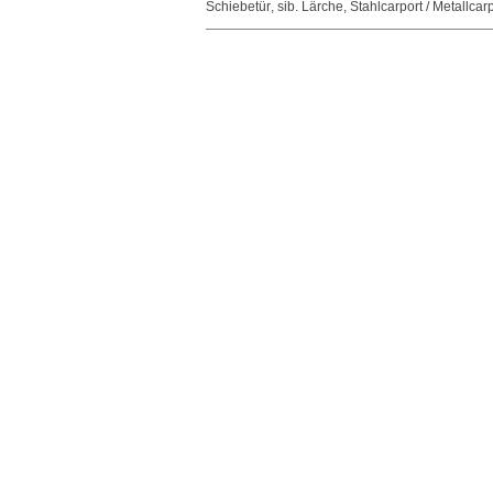
Schiebetür
,
sib. Lärche
,
Stahlcarport / Metallcar