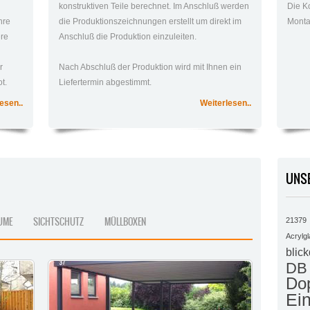
konstruktiven Teile berechnet. Im Anschluß werden
Die K
hre
die Produktionszeichnungen erstellt um direkt im
Monta
ere
Anschluß die Produktion einzuleiten.
r
Nach Abschluß der Produktion wird mit Ihnen ein
t.
Liefertermin abgestimmt.
esen..
Weiterlesen..
UNS
UME
SICHTSCHUTZ
MÜLLBOXEN
21379
Acrylgl
blick
DB 
Dop
Ein