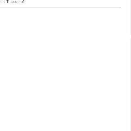
port
,
Trapezprofil