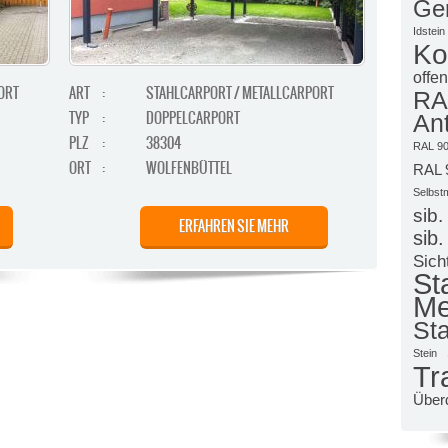
Ge
Idstein
Ko
offen
ORT
ART
:
STAHLCARPORT / METALLCARPORT
R
TYP
:
DOPPELCARPORT
Ant
PLZ
:
38304
RAL 90
ORT
:
WOLFENBÜTTEL
RAL 
Selbst
sib.
ERFAHREN SIE MEHR
sib.
Sich
S
Me
Sta
Stein
Tr
Über
ORT /
ART
:
STAHLCARPORT / METALLCARPORT
TYP
:
DOPPELCARPORT