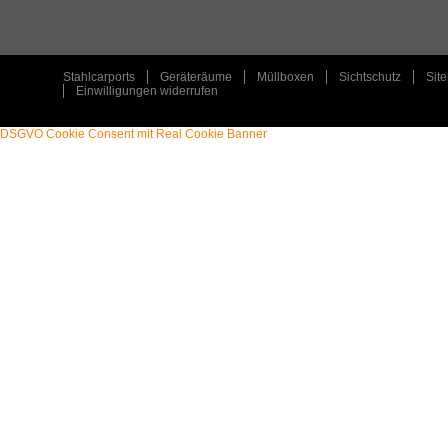
TYP
:
PLZ
:
Stahlcarports
Geräteräume
Müllboxen
Sichtschutz
Sit
Einwilligungen widerrufen
ORT
:
DSGVO Cookie Consent mit Real Cookie Banner
STAHLCARPORT / METALLCARPORT /
ART
:
ART
:
GERÄTERAUM
TYP
:
TYP
:
EINZELCARPORT / GERÄTERAUM
PLZ
:
PLZ
:
31547
ORT
:
ORT
:
REHBURG-LOCCUM