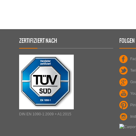
STAHLCARPORT / METALLCARPORT /
ART
:
ART
:
GERÄTERAUM
TYP
:
ZERTIFIZIERT NACH
FOLGEN 
TYP
:
DOPPELCARPORT / GERÄTERAUM
PLZ
:
PLZ
:
37186
ORT
:
ORT
:
MORINGEN
Fa
Twi
ERFAHREN SIE MEHR
Go
Yo
Pin
DIN EN 1090-1:2009 + A1:2015
Ins
ART
: